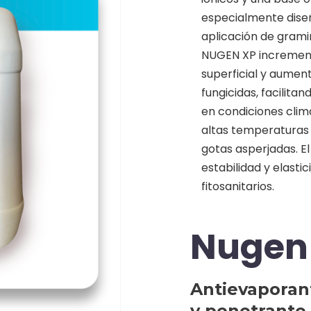
especialmente dise
aplicación de gramini
NUGEN XP incrementa
superficial y aument
fungicidas, facilitan
en condiciones clim
altas temperaturas 
gotas asperjadas. E
estabilidad y elasti
fitosanitarios.
Nugen
Antievaporan
y penetrante.