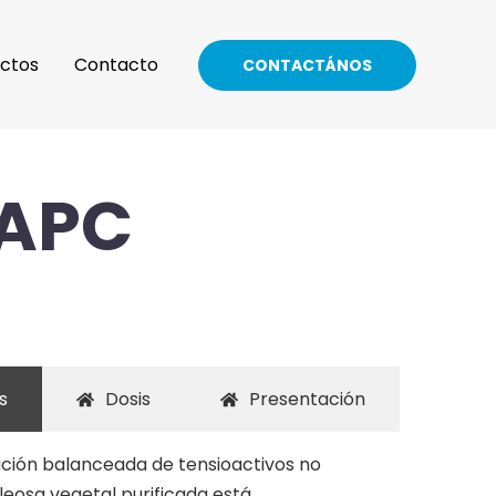
ctos
Contacto
CONTACTÁNOS
 APC
s
Dosis
Presentación
ación balanceada de tensioactivos no
leosa vegetal purificada está