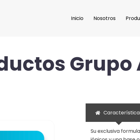
Inicio
Nosotros
Produ
ductos Grupo
Característica
Su exclusiva formul
iónicos y una base o